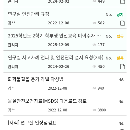
관리자
2024-02-02
449
연구실 안전관리 규정
공지
김**
2022-12-08
582
2025학년도 2학기 학부생 안전교육 미이수자 대
필독
상자 안전교육 안내
관리자
2025-12-09
177
연구실 사고사례 전파 및 안전관리 철저 요청(2차)
필독
관리자
2024-02-26
450
화학물질을 용기 라벨 작성법
3
김**
2022-12-08
940
물질안전보건자료(MSDS) 다운로드 경로
2
김**
2022-12-08
3800
[서식] 연구실 일상점검표
1