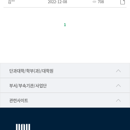
김**
2022-12-08
708
주
요
1
정
책-
번
호,
제
목,
■인문대학
등
단과대학/학부(과)/대학원
록
▷국어국문학부
일,
공동기기센터
부서/부속기관/사업단
조
▷영어영문학과
공학교육혁신센터
회
건강가정지원센터
관련사이트
▷일본어·일본학과
수
과학영재교육원
교수협의회
로
▷중국어·중국학과
교무처교직팀
구
구내(경남)은행
▷프랑스어·프랑스학과
성
국어문화원