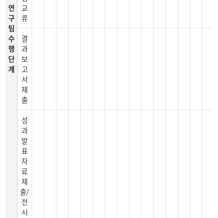
연
교
구
류
팀
수
결
행
과
단
보
계
고
서
제
출
성
과
발
표
자
료
제
출/
전
시