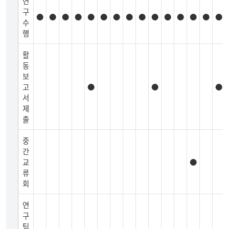
연
구
●
●
●
●
●
●
●
●
●
●
●
●
●
●
●
수
행
활
동
보
고
●
●
●
서
제
출
중
간
교
●
류
회
연
구
팀