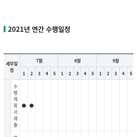
2021년 연간 수행일정
7월
8월
9월
세부일
정
1
2
3
4
5
1
2
3
4
5
1
2
3
4
5
수
행
계
획
●
●
서
제
출