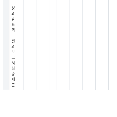
성
과
발
표
회
결
과
보
고
서
최
종
제
출
2021
년
도
연