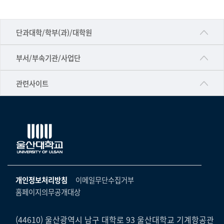
간
일
■인문대학
정
단과대학/학부(과)/대학원
▷국어국문학부
공동기기센터
부서/부속기관/사업단
▷영어영문학과
공학교육혁신센터
건강가정지원센터
관련사이트
▷일본어·일본학과
과학영재교육원
교수협의회
▷중국어·중국학과
교무처교직팀
구내(경남)은행
▷프랑스어·프랑스학과
국어문화원
노동조합
▷스페인·중남미학과
국제교류처
생명윤리위원회
▷역사·문화학과
기초과학연구소
온라인 기술거래 플랫폼
개인정보처리방침
이메일무단수집거부
▷철학·상담학과
물리BK 미래혁신응집물질물리인재교육연구단
홈페이지의무공개대상
울산대신문
■사회과학대학
메이커스페이스
울산대학교 총동문회
▷사회과학부
(44610) 울산광역시 남구 대학로 93 울산대학교 기계항공관